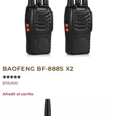
BAOFENG BF-888S X2
Valorado en
$
119,900
5.00
de 5
Añadir al carrito