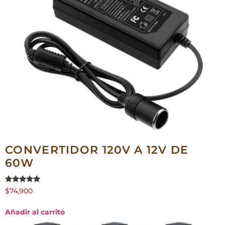
CONVERTIDOR 120V A 12V DE
60W
Valorado en
$
74,900
5.00
de 5
Añadir al carrito