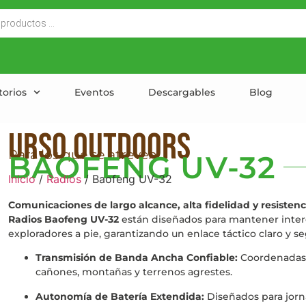
torios
Eventos
Descargables
Blog
Urso outdoors
Para los que se atreven
BAOFENG UV-32
Inicio
/
Radios
/ Baofeng UV-32
Comunicaciones de largo alcance, alta fidelidad y resistenc
Radios Baofeng UV-32
están diseñados para mantener interco
exploradores a pie, garantizando un enlace táctico claro y se
Transmisión de Banda Ancha Confiable:
Coordenadas, 
cañones, montañas y terrenos agrestes.
Autonomía de Batería Extendida:
Diseñados para jorna