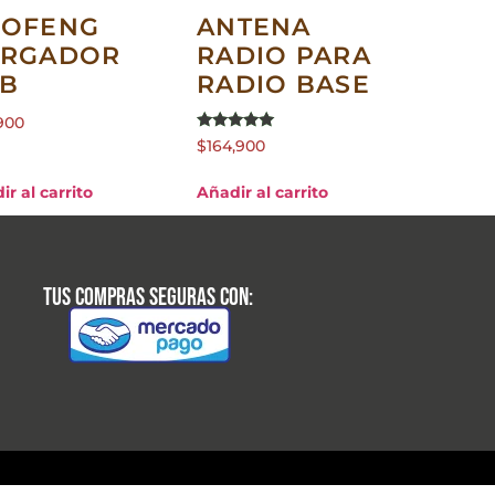
AOFENG
ANTENA
ARGADOR
RADIO PARA
B
RADIO BASE
900
Valorado en
$
164,900
5.00
de 5
ir al carrito
Añadir al carrito
Tus compras seguras con: