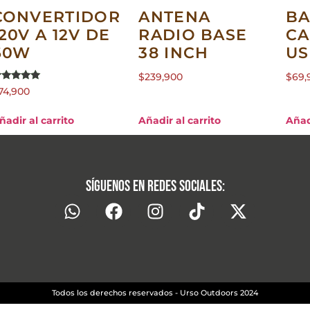
CONVERTIDOR
ANTENA
B
120V A 12V DE
RADIO BASE
C
60W
38 INCH
US
$
239,900
$
69,
alorado en
74,900
.00
e 5
ñadir al carrito
Añadir al carrito
Añad
Síguenos en redes sociales:
Todos los derechos reservados - Urso Outdoors 2024