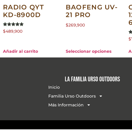
RADIO QYT
BAOFENG UV-
KD-8900D
21 PRO
$
269,900
Valorado en
$
489,900
5.00
de 5
V
$
5
d
Añadir al carrito
Seleccionar opciones
A
La familia Urso Outdoors
Inicio
Familia Urso Outdoors
Más Información