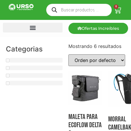
0
Ofertas Increíbles
Mostrando 6 resultados
Categorias
Maleta para
Morral
Ecoflow Delta
Camelba