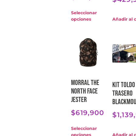
Seleccionar
opciones
Añadir al c
Morral The
Kit toldo
North Face
trasero
Jester
BlackMo
$
619,900
$
1,139
Seleccionar
opciones
Añadir al c