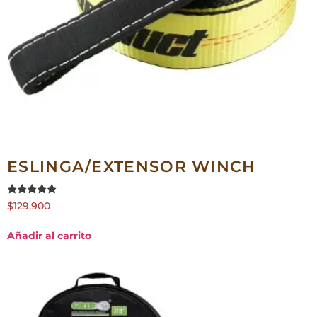
ESLINGA/EXTENSOR WINCH
Valorado en
$
129,900
5.00
de 5
Añadir al carrito