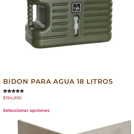
BIDON PARA AGUA 18 LITROS
Valorado en
$
194,900
5.00
de 5
Seleccionar opciones