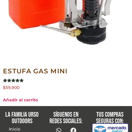
ESTUFA GAS MINI
Valorado en
$
59,900
5.00
de 5
Añadir al carrito
La familia Urso
Síguenos en
Tus compras
Outdoors
redes sociales:
seguras con:
Inicio