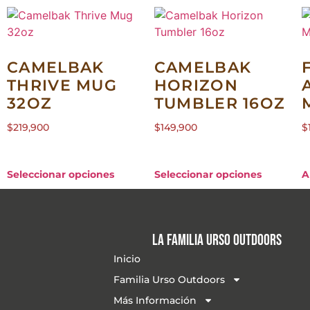
CAMELBAK
CAMELBAK
THRIVE MUG
HORIZON
32OZ
TUMBLER 16OZ
$
219,900
$
149,900
$
Seleccionar opciones
Seleccionar opciones
A
La familia Urso Outdoors
Inicio
Familia Urso Outdoors
Más Información