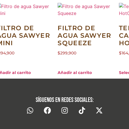
FILTRO DE
FILTRO DE
T
AGUA SAWYER
AGUA SAWYER
C
MINI
SQUEEZE
HO
194,900
$
299,900
$
164
ñadir al carrito
Añadir al carrito
Sele
Síguenos en redes sociales: