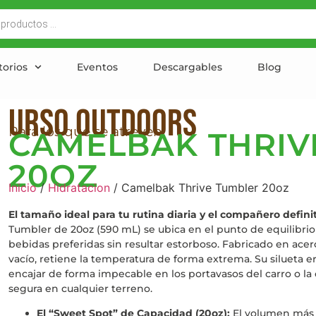
torios
Eventos
Descargables
Blog
Urso outdoors
Para los que se atreven
CAMELBAK THRIV
20OZ
Inicio
/
Hidratacion
/ Camelbak Thrive Tumbler 20oz
El tamaño ideal para tu rutina diaria y el compañero definit
Tumbler de 20oz (590 mL) se ubica en el punto de equilibrio 
bebidas preferidas sin resultar estorboso. Fabricado en ace
vacío, retiene la temperatura de forma extrema. Su silueta 
encajar de forma impecable en los portavasos del carro o l
segura en cualquier terreno.
El “Sweet Spot” de Capacidad (20oz):
El volumen más v