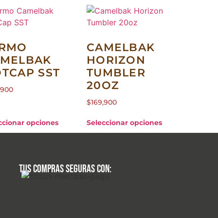
ERMO
CAMELBAK
AMELBAK
HORIZON
TCAP SST
TUMBLER
20OZ
,900
$
169,900
ccionar opciones
Seleccionar opciones
Tus compras seguras con: