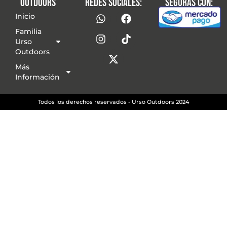
Outdoors
redes sociales:
seguras con:
Inicio
Familia
Urso
Outdoors
Más
Información
Todos los derechos reservados - Urso Outdoors 2024