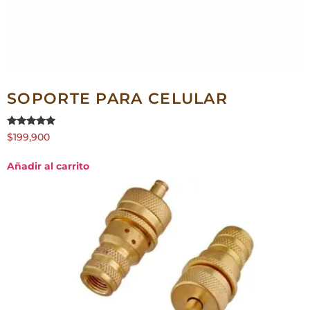
SOPORTE PARA CELULAR
Valorado en
$
199,900
5.00
de 5
Añadir al carrito