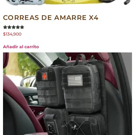
CORREAS DE AMARRE X4
Valorado en
$
134,900
5.00
de 5
Añadir al carrito