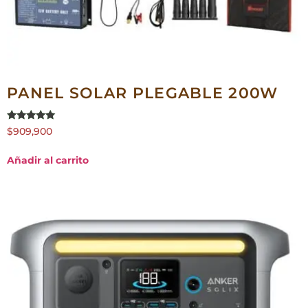
PANEL SOLAR PLEGABLE 200W
Valorado en
$
909,900
5.00
de 5
Añadir al carrito