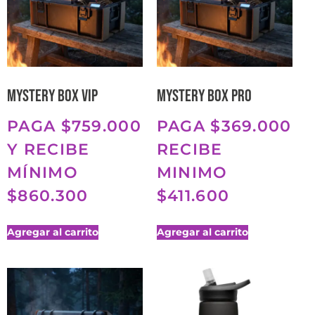
Mystery Box VIP
Mystery Box Pro
PAGA $759.000
PAGA $369.000
Y RECIBE
RECIBE
MÍNIMO
MINIMO
$860.300
$411.600
Agregar al carrito
Agregar al carrito