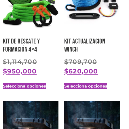
Kit de Rescate y
Kit actualizacion
Formación 4×4
winch
$
1,114,700
$
709,700
$
950,000
$
620,000
Selecciona opciones
Selecciona opciones